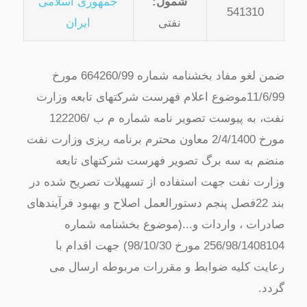
شمول:
جمهوری اسلامی
541310
نفتی
ایران
ضمن لغو مفاد بخشنامه شماره 99‏/664260 مورخ
99‏/6‏/11موضوع اعلام فهرست شرکتهای تابعه وزارت
نفت، به پیوست تصویر نامه شماره م ب ‏/122206
مورخ 1400‏/4‏/2 معاون محترم برنامه ریزی وزارت نفت
منضم به سه برگ تصویر فهرست شرکتهای تابعه
وزارت نفت جهت استفاده از تسهیلات تصریح شده در
بند 22فصل پنجم دستورالعمل اصلاح و بهبود فرآیندهای
صادرات ، واردات و...(موضوع بخشنامه شماره
1408104‏/98‏/256 مورخ 30‏/10‏/98) جهت اقدام با
رعایت کلیه ضوابط و مقررات مربوطه ارسال می
گردد.