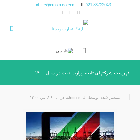
office@arnika-co.com
021-88722043
فهرست شرکتهای تابعه وزارت نفت در سال ۱۴۰۰
منتشر شده توسط
adminhr
در
۲۶، تیر، ۱۴۰۰