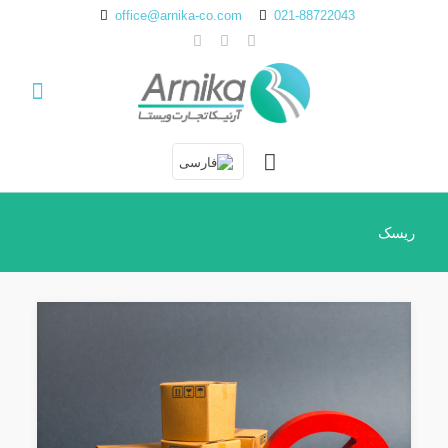
office@arnika-co.com
021-88722043
ریسک