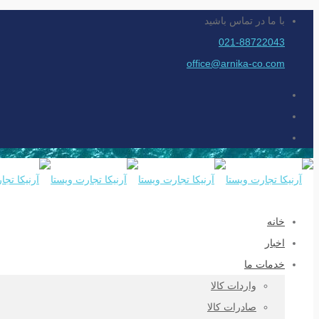
با ما در تماس باشید
021-88722043
office@arnika-co.com
خانه
اخبار
خدمات ما
واردات کالا
صادرات کالا