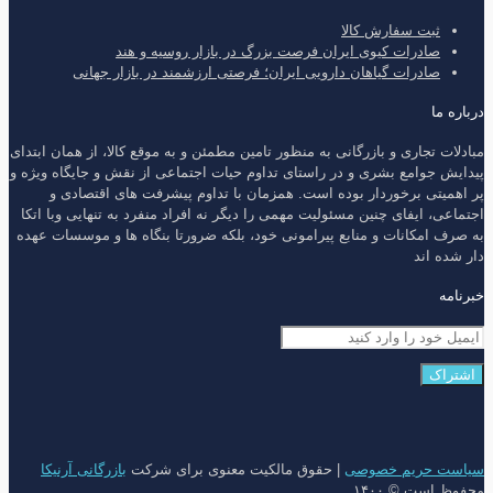
ثبت سفارش کالا
صادرات کیوی ایران فرصت بزرگ در بازار روسیه و هند
صادرات گیاهان دارویی ایران؛ فرصتی ارزشمند در بازار جهانی
درباره ما
مبادلات تجاری و بازرگانی به منظور تامین مطمئن و به موقع کالا، از همان ابتدای
پیدایش جوامع بشری و در راستای تداوم حیات اجتماعی از نقش و جایگاه ویژه و
پر اهمیتی برخوردار بوده است. همزمان با تداوم پیشرفت های اقتصادی و
اجتماعی، ایفای چنین مسئولیت مهمی را دیگر نه افراد منفرد به تنهایی وبا اتکا
به صرف امکانات و منابع پیرامونی خود، بلکه ضرورتا بنگاه ها و موسسات عهده
دار شده اند
خبرنامه
سیاست حریم خصوصی
| حقوق مالکیت معنوی برای شرکت
بازرگانی آرنیکا
محفوظ است © ۱۴۰۰