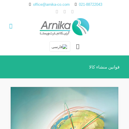
office@arnika-co.com
021-88722043
قوانین منشاء کالا