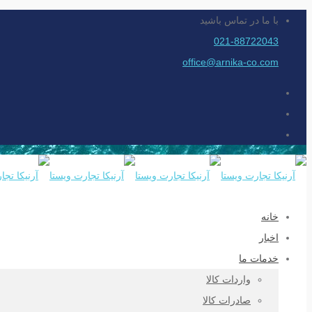
با ما در تماس باشید
021-88722043
office@arnika-co.com
خانه
اخبار
خدمات ما
واردات کالا
صادرات کالا