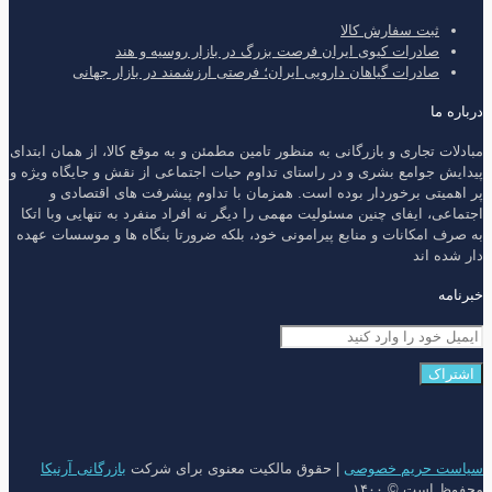
ثبت سفارش کالا
صادرات کیوی ایران فرصت بزرگ در بازار روسیه و هند
صادرات گیاهان دارویی ایران؛ فرصتی ارزشمند در بازار جهانی
درباره ما
مبادلات تجاری و بازرگانی به منظور تامین مطمئن و به موقع کالا، از همان ابتدای
پیدایش جوامع بشری و در راستای تداوم حیات اجتماعی از نقش و جایگاه ویژه و
پر اهمیتی برخوردار بوده است. همزمان با تداوم پیشرفت های اقتصادی و
اجتماعی، ایفای چنین مسئولیت مهمی را دیگر نه افراد منفرد به تنهایی وبا اتکا
به صرف امکانات و منابع پیرامونی خود، بلکه ضرورتا بنگاه ها و موسسات عهده
دار شده اند
خبرنامه
سیاست حریم خصوصی
| حقوق مالکیت معنوی برای شرکت
بازرگانی آرنیکا
محفوظ است © ۱۴۰۰