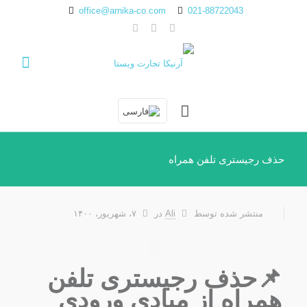
office@arnika-co.com
021-88722043
حذف رجیستری تلفن همراه
منتشر شده توسط
Ali
در
۷، شهریور، ۱۴۰۰
📌حذف رجیستری تلفن
همراه از مبادی ورودی