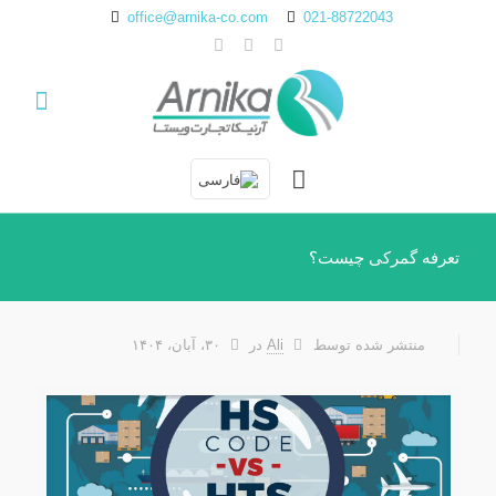
office@arnika-co.com
021-88722043
تعرفه گمرکی چیست؟
منتشر شده توسط
Ali
در
۳۰، آبان، ۱۴۰۴