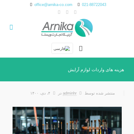
office@arnika-co.com
021-88722043
هزینه های واردات لوازم آرایش
منتشر شده توسط
adminhr
در
۴، دی، ۱۴۰۰