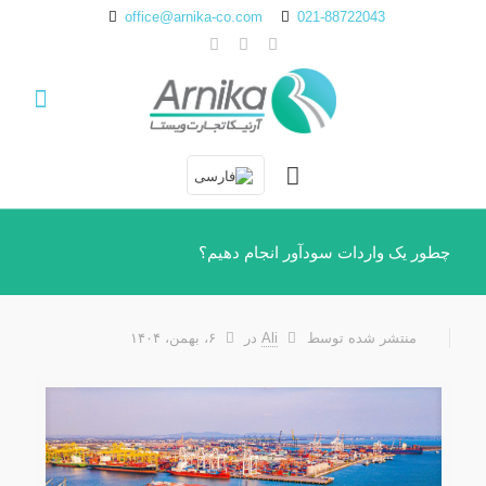
office@arnika-co.com
021-88722043
چطور یک واردات سودآور انجام دهیم؟
منتشر شده توسط
Ali
در
۶، بهمن، ۱۴۰۴