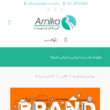
office@arnika-co.com
021-88722043
چگونه یک برند ایرانی را جهانی کنیم؟
منتشر شده توسط
Ali
در
۲۳، خرداد، ۱۴۰۵