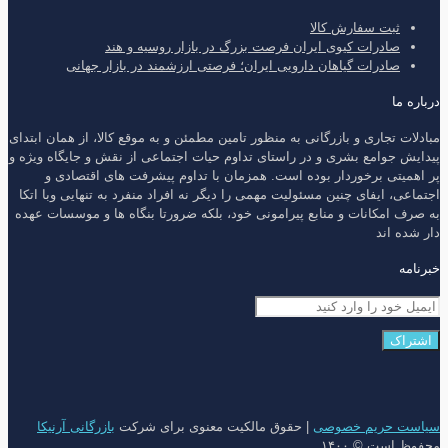
ثبت سفارش کالا
صادرات کیوی ایران فرصت بزرگ در بازار روسیه و هند
صادرات گیاهان دارویی ایران؛ فرصتی ارزشمند در بازار جهانی
درباره ما
مبادلات تجاری و بازرگانی به منظور تامین مطمئن و به موقع کالا، از همان ابتدای
پیدایش جوامع بشری و در راستای تداوم حیات اجتماعی از نقش و جایگاه ویژه و
پر اهمیتی برخوردار بوده است. همزمان با تداوم پیشرفت های اقتصادی و
اجتماعی، ایفای چنین مسئولیت مهمی را دیگر نه افراد منفرد به تنهایی وبا اتکا
به صرف امکانات و منابع پیرامونی خود، بلکه ضرورتا بنگاه ها و موسسات عهده
دار شده اند
خبرنامه
سیاست حریم خصوصی
| حقوق مالکیت معنوی برای شرکت
بازرگانی آرنیکا
محفوظ است © ۱۴۰۰