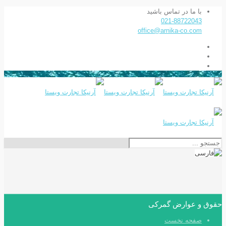
با ما در تماس باشید
021-88722043
office@arnika-co.com
حقوق و عوارض گمرکی
صفحه نخست