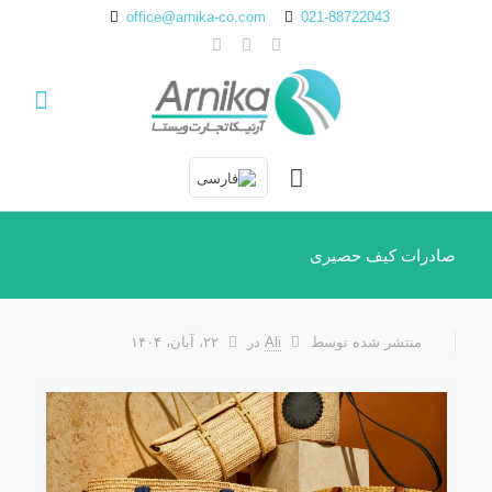
office@arnika-co.com
021-88722043
صادرات کیف حصیری
منتشر شده توسط
Ali
در
۲۲، آبان، ۱۴۰۴